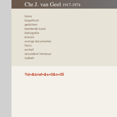
Chr.J. van Geel
1917-1974
home
biografisch
gedichten
beeldende kunst
bibliografie
brieven
overige documenten
foto's
archief
secundaire literatuur
tijdbalk
?id=&brief=&s=0&n=35